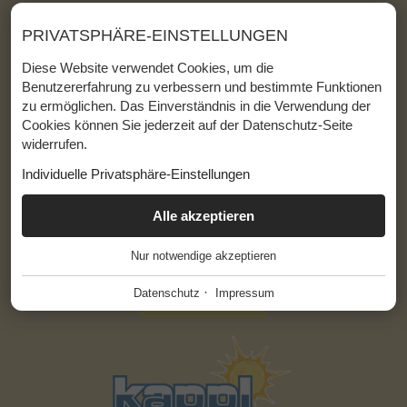
M:
dorfstadl@hoteldorfstadl.at
PRIVATSPHÄRE-EINSTELLUNGEN
Lage & Anreise
Diese Website verwendet Cookies, um die
Impressum
Benutzererfahrung zu verbessern und bestimmte Funktionen
Barrierefreiheit
zu ermöglichen. Das Einverständnis in die Verwendung der
Cookies können Sie jederzeit auf der Datenschutz-Seite
Datenschutz
widerrufen.
Sitemap
Individuelle Privatsphäre-Einstellungen
ESSENZIELL
Alle akzeptieren
+
Nur notwendige akzeptieren
Diese Cookies werden für einen reibungslosen Betrieb
unserer Website benötigt.
·
Datenschutz
Impressum
Website Cookie Consent
+
FUNKTIONALE ANBIETER
+
Tool für die Verwaltung der Cookie Einstellungen.
Funktionale Anbieter helfen dabei, bestimmte Funktionen auf
der Website zu ermöglichen. Zum Beispiel das Abspielen von
Name
Beschreibung