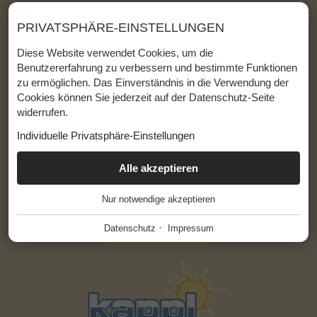
M:
dorfstadl@hoteldorfstadl.at
PRIVATSPHÄRE-EINSTELLUNGEN
Lage & Anreise
Diese Website verwendet Cookies, um die
Impressum
Benutzererfahrung zu verbessern und bestimmte Funktionen
Barrierefreiheit
zu ermöglichen. Das Einverständnis in die Verwendung der
Cookies können Sie jederzeit auf der Datenschutz-Seite
Datenschutz
widerrufen.
Sitemap
Individuelle Privatsphäre-Einstellungen
ESSENZIELL
Alle akzeptieren
+
Nur notwendige akzeptieren
Diese Cookies werden für einen reibungslosen Betrieb
unserer Website benötigt.
·
Datenschutz
Impressum
Website Cookie Consent
+
FUNKTIONALE ANBIETER
+
Tool für die Verwaltung der Cookie Einstellungen.
Funktionale Anbieter helfen dabei, bestimmte Funktionen auf
der Website zu ermöglichen. Zum Beispiel das Abspielen von
Name
Beschreibung