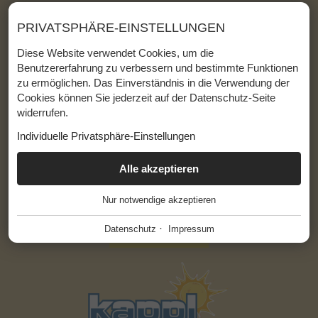
M:
dorfstadl@hoteldorfstadl.at
PRIVATSPHÄRE-EINSTELLUNGEN
Lage & Anreise
Diese Website verwendet Cookies, um die
Impressum
Benutzererfahrung zu verbessern und bestimmte Funktionen
Barrierefreiheit
zu ermöglichen. Das Einverständnis in die Verwendung der
Cookies können Sie jederzeit auf der Datenschutz-Seite
Datenschutz
widerrufen.
Sitemap
Individuelle Privatsphäre-Einstellungen
ESSENZIELL
Alle akzeptieren
+
Nur notwendige akzeptieren
Diese Cookies werden für einen reibungslosen Betrieb
unserer Website benötigt.
·
Datenschutz
Impressum
Website Cookie Consent
+
FUNKTIONALE ANBIETER
+
Tool für die Verwaltung der Cookie Einstellungen.
Funktionale Anbieter helfen dabei, bestimmte Funktionen auf
der Website zu ermöglichen. Zum Beispiel das Abspielen von
Name
Beschreibung