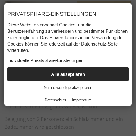
ab
€ 525,00
PRIVATSPHÄRE-EINSTELLUNGEN
pro Person für
Standardbelegung
Diese Website verwendet Cookies, um die
Benutzererfahrung zu verbessern und bestimmte Funktionen
zu ermöglichen. Das Einverständnis in die Verwendung der
Cookies können Sie jederzeit auf der Datenschutz-Seite
widerrufen.
Individuelle Privatsphäre-Einstellungen
ESSENZIELL
Alle akzeptieren
+
Nur notwendige akzeptieren
zwei Schlafzimmer, zwei Badezimmer mit Dusche/WC,
Diese Cookies werden für einen reibungslosen Betrieb
unserer Website benötigt.
Föhn, ein Küche, Ess-/Wohnraum, ein Vorraum,
·
Datenschutz
Impressum
drei Flat-Screen TV, gratis W-LAN, Balkon
Website Cookie Consent
+
FUNKTIONALE ANBIETER
+
Belegung von 2 Personen: ein Schlafzimmer und ein
Tool für die Verwaltung der Cookie Einstellungen.
Badezimmer wird geschlossen
Funktionale Anbieter helfen dabei, bestimmte Funktionen auf
der Website zu ermöglichen. Zum Beispiel das Abspielen von