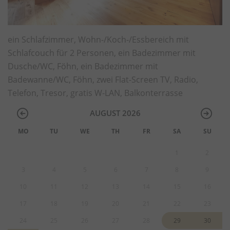
ein Schlafzimmer, Wohn-/Koch-/Essbereich mit
Schlafcouch für 2 Personen, ein Badezimmer mit
Dusche/WC, Föhn, ein Badezimmer mit
Badewanne/WC, Föhn, zwei Flat-Screen TV, Radio,
Telefon, Tresor, gratis W-LAN, Balkonterrasse
AUGUST 2026
MO
TU
WE
TH
FR
SA
SU
1
2
3
4
5
6
7
8
9
10
11
12
13
14
15
16
17
18
19
20
21
22
23
24
25
26
27
28
29
30