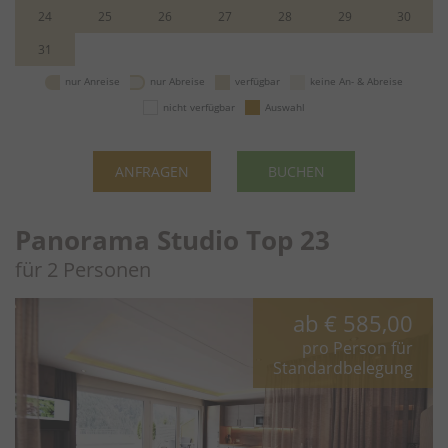
24
25
26
27
28
29
30
31
nur Anreise
nur Abreise
verfügbar
keine An- & Abreise
nicht verfügbar
Auswahl
ANFRAGEN
BUCHEN
Panorama Studio Top 23
für 2 Personen
ab
€ 585,00
pro Person für
Standardbelegung