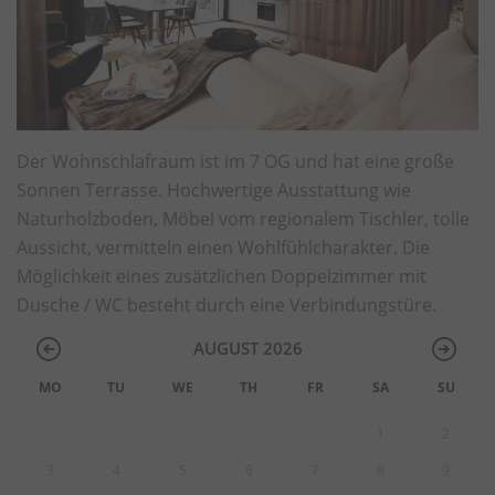
Der Wohnschlafraum ist im 7 OG und hat eine große
Sonnen Terrasse. Hochwertige Ausstattung wie
Naturholzboden, Möbel vom regionalem Tischler, tolle
Aussicht, vermitteln einen Wohlfühlcharakter. Die
Möglichkeit eines zusätzlichen Doppelzimmer mit
Dusche / WC besteht durch eine Verbindungstüre.
AUGUST 2026
MO
TU
WE
TH
FR
SA
SU
1
2
3
4
5
6
7
8
9