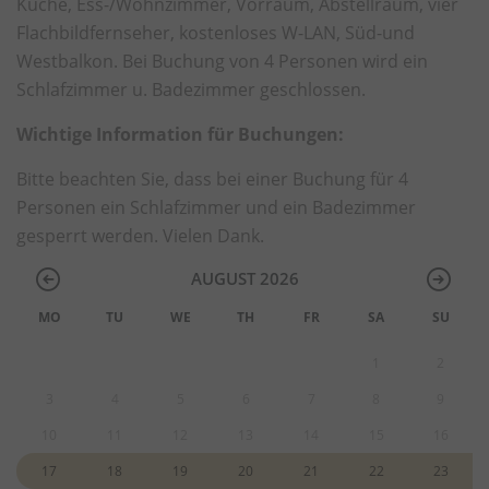
Küche, Ess-/Wohnzimmer, Vorraum, Abstellraum, vier
Flachbildfernseher, kostenloses W-LAN, Süd-und
Westbalkon. Bei Buchung von 4 Personen wird ein
Schlafzimmer u. Badezimmer geschlossen.
Wichtige Information für Buchungen:
Bitte beachten Sie, dass bei einer Buchung für 4
Personen ein Schlafzimmer und ein Badezimmer
gesperrt werden. Vielen Dank.
AUGUST 2026
MO
TU
WE
TH
FR
SA
SU
1
2
3
4
5
6
7
8
9
10
11
12
13
14
15
16
17
18
19
20
21
22
23