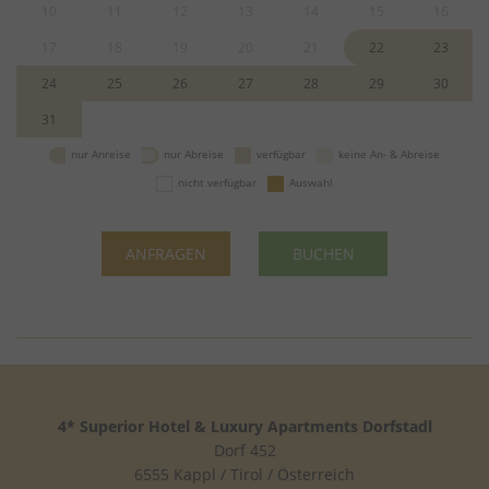
10
11
12
13
14
15
16
17
18
19
20
21
22
23
24
25
26
27
28
29
30
31
nur Anreise
nur Abreise
verfügbar
keine An- & Abreise
nicht verfügbar
Auswahl
ANFRAGEN
BUCHEN
4* Superior Hotel & Luxury Apartments Dorfstadl
Dorf 452
6555 Kappl / Tirol / Österreich