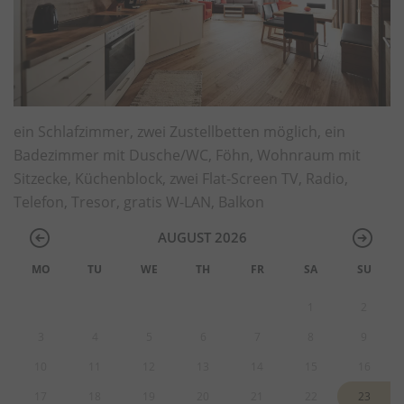
ein Schlafzimmer, zwei Zustellbetten möglich, ein
Badezimmer mit Dusche/WC, Föhn, Wohnraum mit
Sitzecke, Küchenblock, zwei Flat-Screen TV, Radio,
Telefon, Tresor, gratis W-LAN, Balkon
AUGUST 2026
MO
TU
WE
TH
FR
SA
SU
1
2
3
4
5
6
7
8
9
10
11
12
13
14
15
16
17
18
19
20
21
22
23