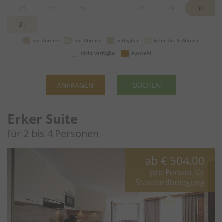
24
25
26
27
28
29
30
31
nur Anreise
nur Abreise
verfügbar
keine An- & Abreise
nicht verfügbar
Auswahl
ANFRAGEN
BUCHEN
Erker Suite
für 2 bis 4 Personen
ab
€ 504,00
pro Person für
Standardbelegung