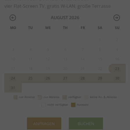
vier Flat-Screen TV, gratis W-LAN, große Terrasse
AUGUST 2026
MO
TU
WE
TH
FR
SA
SU
1
2
3
4
5
6
7
8
9
10
11
12
13
14
15
16
17
18
19
20
21
22
23
24
25
26
27
28
29
30
31
nur Anreise
nur Abreise
verfügbar
keine An- & Abreise
nicht verfügbar
Auswahl
ANFRAGEN
BUCHEN