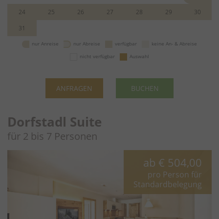
24
25
26
27
28
29
30
31
nur Anreise
nur Abreise
verfügbar
keine An- & Abreise
nicht verfügbar
Auswahl
ANFRAGEN
BUCHEN
Dorfstadl Suite
für 2 bis 7 Personen
ab
€ 504,00
pro Person für
Standardbelegung