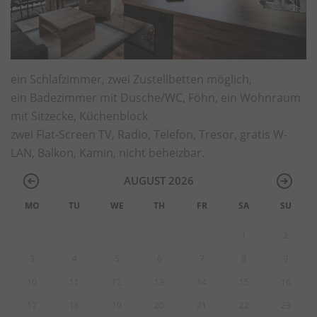
ein Schlafzimmer, zwei Zustellbetten möglich,
ein Badezimmer mit Dusche/WC, Föhn, ein Wohnraum
mit Sitzecke, Küchenblock
zwei Flat-Screen TV, Radio, Telefon, Tresor, gratis W-
LAN, Balkon, Kamin, nicht beheizbar.
AUGUST 2026
MO
TU
WE
TH
FR
SA
SU
1
2
3
4
5
6
7
8
9
10
11
12
13
14
15
16
17
18
19
20
21
22
23